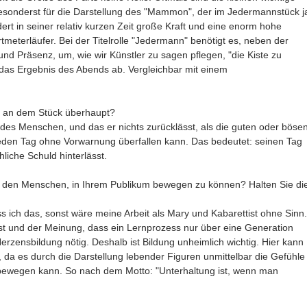
 besonderst für die Darstellung des "Mammon", der im Jedermannstück j
ordert in seiner relativ kurzen Zeit große Kraft und eine enorm hohe
meterläufer. Bei der Titelrolle "Jedermann" benötigt es, neben der
und Präsenz, um, wie wir Künstler zu sagen pflegen, "die Kiste zu
das Ergebnis des Abends ab. Vergleichbar mit einem
d an dem Stück überhaupt?
 des Menschen, und das er nichts zurücklässt, als die guten oder böse
eden Tag ohne Vorwarnung überfallen kann. Das bedeutet: seinen Tag
iche Schuld hinterlässt.
in den Menschen, in Ihrem Publikum bewegen zu können? Halten Sie di
s ich das, sonst wäre meine Arbeit als Mary und Kabarettist ohne Sinn.
st und der Meinung, dass ein Lernprozess nur über eine Generation
erzensbildung nötig. Deshalb ist Bildung unheimlich wichtig. Hier kann
, da es durch die Darstellung lebender Figuren unmittelbar die Gefühle
ewegen kann. So nach dem Motto: "Unterhaltung ist, wenn man