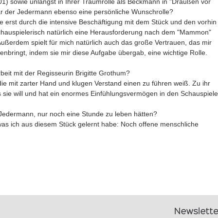
 sowie unlängst in Ihrer Traumrolle als Beckmann in "Draußen vor
War der Jedermann ebenso eine persönliche Wunschrolle?
e erst durch die intensive Beschäftigung mit dem Stück und den vorhin
chauspielerisch natürlich eine Herausforderung nach dem "Mammon"
ußerdem spielt für mich natürlich auch das große Vertrauen, das mir
enbringt, indem sie mir diese Aufgabe übergab, eine wichtige Rolle.
eit mit der Regisseurin Brigitte Grothum?
 die mit zarter Hand und klugen Verstand einen zu führen weiß. Zu ihr
 sie will und hat ein enormes Einfühlungsvermögen in den Schauspiele
 Jedermann, nur noch eine Stunde zu leben hätten?
was ich aus diesem Stück gelernt habe: Noch offene menschliche