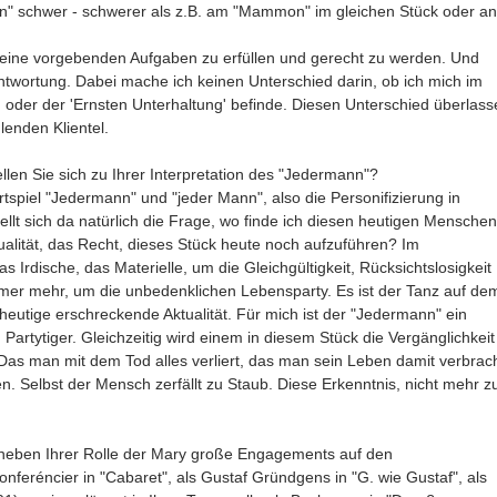
nn" schwer - schwerer als z.B. am "Mammon" im gleichen Stück oder an
 meine vorgebenden Aufgaben zu erfüllen und gerecht zu werden. Und
antwortung. Dabei mache ich keinen Unterschied darin, ob ich mich im
oder der 'Ernsten Unterhaltung' befinde. Diesen Unterschied überlass
lenden Klientel.
len Sie sich zu Ihrer Interpretation des "Jedermann"?
spiel "Jedermann" und "jeder Mann", also die Personifizierung in
ellt sich da natürlich die Frage, wo finde ich diesen heutigen Menschen
tualität, das Recht, dieses Stück heute noch aufzuführen? Im
Irdische, das Materielle, um die Gleichgültigkeit, Rücksichtslosigkeit
er mehr, um die unbedenklichen Lebensparty. Es ist der Tanz auf de
 heutige erschreckende Aktualität. Für mich ist der "Jedermann" ein
artytiger. Gleichzeitig wird einem in diesem Stück die Vergänglichkeit
. Das man mit dem Tod alles verliert, das man sein Leben damit verbrac
. Selbst der Mensch zerfällt zu Staub. Diese Erkenntnis, nicht mehr z
n neben Ihrer Rolle der Mary große Engagements auf den
feréncier in "Cabaret", als Gustaf Gründgens in "G. wie Gustaf", als