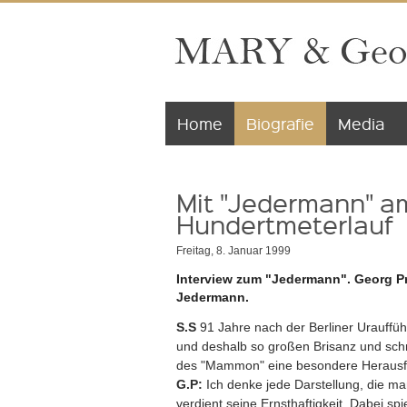
Home
Biografie
Media
Mit "Jedermann" a
Hundertmeterlauf
Freitag, 8. Januar 1999
Interview zum "Jedermann". Georg Pr
Jedermann.
S.S
91 Jahre nach der Berliner Uraufführ
und deshalb so großen Brisanz und sch
des "Mammon" eine besondere Herausfo
G.P:
Ich denke jede Darstellung, die ma
verdient seine Ernsthaftigkeit. Dabei spi