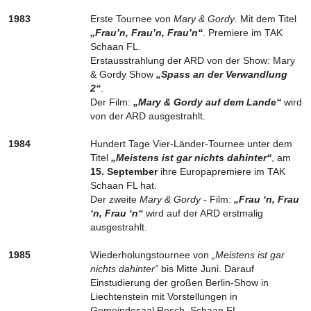
1983
Erste Tournee von
Mary & Gordy
. Mit dem Titel
„Frau’n, Frau’n, Frau’n“
. Premiere im TAK
Schaan FL.
Erstausstrahlung der ARD von der Show: Mary
& Gordy Show
„Spass an der Verwandlung
2“
.
Der Film:
„Mary & Gordy auf dem Lande“
wird
von der ARD ausgestrahlt.
1984
Hundert Tage Vier-Länder-Tournee unter dem
Titel
„Meistens ist gar nichts dahinter“
, am
15. September
ihre Europapremiere im TAK
Schaan FL hat.
Der zweite
Mary & Gordy
- Film:
„Frau ‘n, Frau
‘n, Frau ‘n“
wird auf der ARD erstmalig
ausgestrahlt.
1985
Wiederholungstournee von
„Meistens ist gar
nichts dahinter“
bis Mitte Juni. Darauf
Einstudierung der großen Berlin-Show in
Liechtenstein mit Vorstellungen in
Gemeindesaal Resch, Schaan FL.