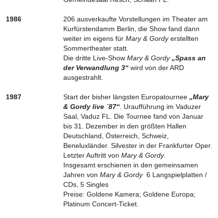
1986
206 ausverkaufte Vorstellungen im Theater am
Kurfürstendamm Berlin, die Show fand dann
weiter im eigens für
Mary & Gordy
erstellten
Sommertheater statt.
Die dritte Live-Show
Mary & Gordy
„Spass an
der Verwandlung 3“
wird von der ARD
ausgestrahlt.
1987
Start der bisher längsten Europatournee
„Mary
& Gordy live ´87“
. Uraufführung im Vaduzer
Saal, Vaduz FL. Die Tournee fand von Januar
bis 31. Dezember in den größten Hallen
Deutschland, Österreich, Schweiz,
Beneluxländer. Silvester in der Frankfurter Oper.
Letzter Auftritt von
Mary & Gordy
.
Insgesamt erschienen in den gemeinsamen
Jahren von
Mary & Gordy
6 Langspielplatten /
CDs, 5 Singles
Preise: Goldene Kamera; Goldene Europa;
Platinum Concert-Ticket.