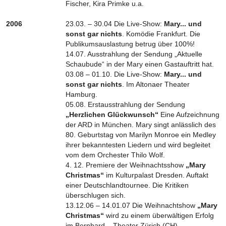
Fischer, Kira Primke u.a.
2006
23.03. – 30.04 Die Live-Show:
Mary... und
sonst gar nichts
. Komödie Frankfurt. Die
Publikumsauslastung betrug über 100%!
14.07. Ausstrahlung der Sendung „Aktuelle
Schaubude“ in der Mary einen Gastauftritt hat.
03.08 – 01.10. Die Live-Show:
Mary... und
sonst gar nichts
. Im Altonaer Theater
Hamburg.
05.08. Erstausstrahlung der Sendung
„Herzlichen Glückwunsch“
Eine Aufzeichnung
der ARD in München. Mary singt anlässlich des
80. Geburtstag von Marilyn Monroe ein Medley
ihrer bekanntesten Liedern und wird begleitet
vom dem Orchester Thilo Wolf.
4. 12. Premiere der Weihnachtsshow
„Mary
Christmas“
im Kulturpalast Dresden. Auftakt
einer Deutschlandtournee. Die Kritiken
überschlugen sich.
13.12.06 – 14.01.07 Die Weihnachtshow
„Mary
Christmas“
wird zu einem überwältigen Erfolg
im Bernhard – Theater Zürich (CH).