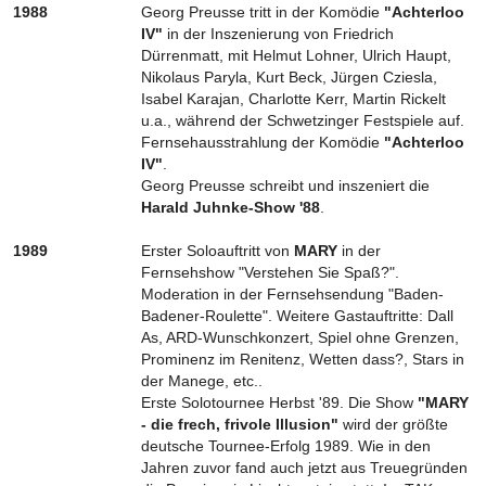
1988
Georg Preusse tritt in der Komödie
"Achterloo
IV"
in der Inszenierung von Friedrich
Dürrenmatt, mit Helmut Lohner, Ulrich Haupt,
Nikolaus Paryla, Kurt Beck, Jürgen Cziesla,
Isabel Karajan, Charlotte Kerr, Martin Rickelt
u.a., während der Schwetzinger Festspiele auf.
Fernsehausstrahlung der Komödie
"Achterloo
IV"
.
Georg Preusse schreibt und inszeniert die
Harald Juhnke-Show '88
.
1989
Erster Soloauftritt von
MARY
in der
Fernsehshow "Verstehen Sie Spaß?".
Moderation in der Fernsehsendung "Baden-
Badener-Roulette". Weitere Gastauftritte: Dall
As, ARD-Wunschkonzert, Spiel ohne Grenzen,
Prominenz im Renitenz, Wetten dass?, Stars in
der Manege, etc..
Erste Solotournee Herbst '89. Die Show
"MARY
- die frech, frivole Illusion"
wird der größte
deutsche Tournee-Erfolg 1989. Wie in den
Jahren zuvor fand auch jetzt aus Treuegründen