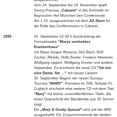
Vom 24. September bis 19. November spielt
Georg Preusse
„Cabaret“
in der Komödie im
Bayrischen Hof München den Conférencier.
Am 1.10. ausgezeichnet mit dem
AZ-Stern
für
die Rolle des Conférenciers in Cabaret.
1995
02. September 22:30 h Ausstrahlung der
Fernsehsatire
"Marys verrücktes
Krankenhaus"
mit Klaus-Jürgen Wussow, Dirk Bach, Rolf
Zacher, Alfredo, Dolly Buster, Frederic Meissner,
Wolfgang Lippert, Wolfgang Gruner und andere.
September. Es erscheint die neue CD
"Ich bin
eine Dame, Sie …"
mit neuen Liedern
30. September Beginn der neuen Europa-
Tournee
"MARY"
. Premiere im TAK, Schaan FL.
Zugleich erscheint eine weitere CD mit dem Titel
"Mary"
mit bisher unveröffentlichten Titeln, die
einen Querschnitt der Bandbreite aus 20 Jahren
zeigt.
Ein
„Mary & Gordy Special“
wird auf der ARD
ausgestrahlt. Ein Zusammenschnitt der besten