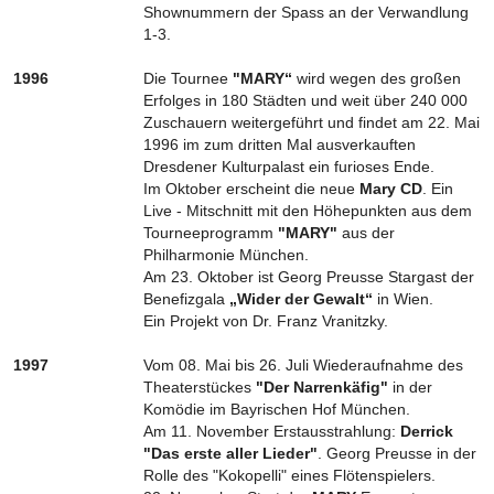
Shownummern der Spass an der Verwandlung
1-3.
1996
Die Tournee
"MARY“
wird wegen des großen
Erfolges in 180 Städten und weit über 240 000
Zuschauern weitergeführt und findet am 22. Mai
1996 im zum dritten Mal ausverkauften
Dresdener Kulturpalast ein furioses Ende.
Im Oktober erscheint die neue
Mary CD
. Ein
Live - Mitschnitt mit den Höhepunkten aus dem
Tourneeprogramm
"MARY"
aus der
Philharmonie München.
Am 23. Oktober ist Georg Preusse Stargast der
Benefizgala
„Wider der Gewalt“
in Wien.
Ein Projekt von Dr. Franz Vranitzky.
1997
Vom 08. Mai bis 26. Juli Wiederaufnahme des
Theaterstückes
"Der Narrenkäfig"
in der
Komödie im Bayrischen Hof München.
Am 11. November Erstausstrahlung:
Derrick
"Das erste aller Lieder"
. Georg Preusse in der
Rolle des "Kokopelli" eines Flötenspielers.