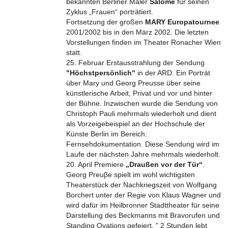
bekannten Berliner Maler
Salome
für seinen
Zyklus „Frauen“ porträtiert.
Fortsetzung der großen
MARY Europatournee
2001/2002 bis in den März 2002. Die letzten
Vorstellungen finden im Theater Ronacher Wien
statt.
25. Februar Erstausstrahlung der Sendung
"Höchstpersönlich"
in der ARD. Ein Porträt
über Mary und Georg Preusse über seine
künstlerische Arbeit, Privat und vor und hinter
der Bühne. Inzwischen wurde die Sendung von
Christoph Pauli mehrmals wiederholt und dient
als Vorzeigebeispiel an der Hochschule der
Künste Berlin im Bereich:
Fernsehdokumentation. Diese Sendung wird im
Laufe der nächsten Jahre mehrmals wiederholt.
20. April Premiere
„Draußen vor der Tür“
.
Georg Preuβe spielt im wohl wichtigsten
Theaterstück der Nachkriegszeit von Wolfgang
Borchert unter der Regie von Klaus Wagner und
wird dafür im Heilbronner Stadttheater für seine
Darstellung des Beckmanns mit Bravorufen und
Standing Ovations gefeiert. " 2 Stunden lebt