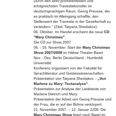
Durch den wohl prominentesten und
erfolgreichsten Travestiekünstler im
deutschsprachigen Raum, Georg Preusse, der
es praktisch im Alleingang schaffte, den
Stellenwert der Travestie in der Gesellschaft zu
verändern.” (Zitat: Tatyana Shestakov).
06. Oktober. Im Handel erscheint die neue
CD
"Mary Christmas"
.
Die CD zur Show 2007.
06. - 16. November. Start der
Mary Christmas
Show 2007/2008
im Häbse Theater Basel.
Nov. - Dez. Berlin Deutschland - Humboldt
Universität.
Konferenz organisiert von der Fakultät für
Sprachliteratur und Geisteswissenschaften.
Präsentation von Tatyana Shestakov. -
„Von
Marlene zu Mary: Textanalyse“
.
Präsentation zur Analyse der Liedetexte von
Marlene Dietrich und Mary.
Präsentation der Arbeit von Georg Preusse und
der Frau, die er auf der Bühne verkörpert.
21. November 2007. – 12. Januar 2208. Die
Mary Christmas Show
feiert nach Basel im