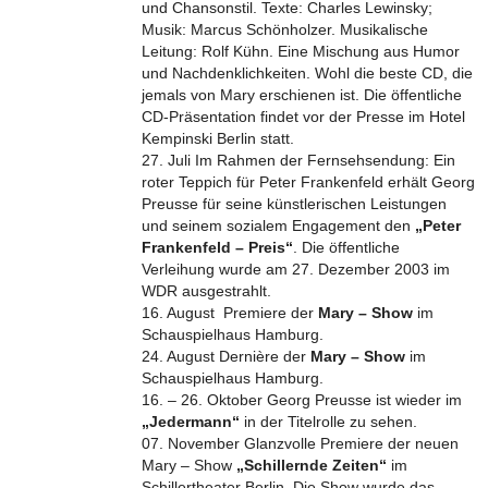
und Chansonstil. Texte: Charles Lewinsky;
Musik: Marcus Schönholzer. Musikalische
Leitung: Rolf Kühn. Eine Mischung aus Humor
und Nachdenklichkeiten. Wohl die beste CD, die
jemals von Mary erschienen ist. Die öffentliche
CD-Präsentation findet vor der Presse im Hotel
Kempinski Berlin statt.
27. Juli Im Rahmen der Fernsehsendung: Ein
roter Teppich für Peter Frankenfeld erhält Georg
Preusse für seine künstlerischen Leistungen
und seinem sozialem Engagement den
„Peter
Frankenfeld – Preis“
. Die öffentliche
Verleihung wurde am 27. Dezember 2003 im
WDR ausgestrahlt.
16. August Premiere der
Mary – Show
im
Schauspielhaus Hamburg.
24. August Dernière der
Mary – Show
im
Schauspielhaus Hamburg.
16. – 26. Oktober Georg Preusse ist wieder im
„Jedermann“
in der Titelrolle zu sehen.
07. November Glanzvolle Premiere der neuen
Mary – Show
„Schillernde Zeiten“
im
Schillertheater Berlin. Die Show wurde das