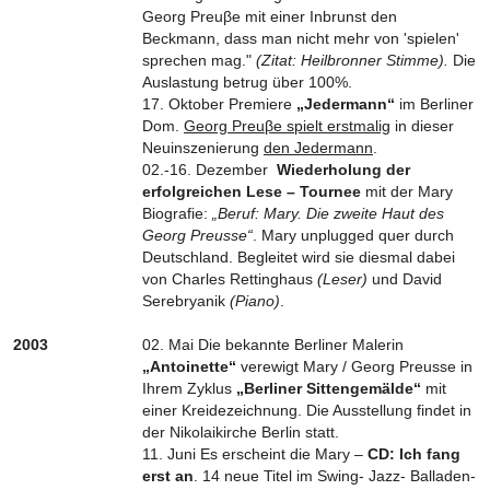
Georg Preuβe mit einer Inbrunst den
Beckmann, dass man nicht mehr von 'spielen'
sprechen mag."
(Zitat: Heilbronner Stimme).
Die
Auslastung betrug über 100%.
17. Oktober Premiere
„Jedermann“
im Berliner
Dom.
Georg Preuβe spielt erstmalig
in dieser
Neuinszenierung
den Jedermann
.
02.-16. Dezember
Wiederholung der
erfolgreichen Lese – Tournee
mit der Mary
Biografie:
„Beruf: Mary. Die zweite Haut des
Georg Preusse“
. Mary unplugged quer durch
Deutschland. Begleitet wird sie diesmal dabei
von Charles Rettinghaus
(Leser)
und David
Serebryanik
(Piano)
.
2003
02. Mai Die bekannte Berliner Malerin
„Antoinette“
verewigt Mary / Georg Preusse in
Ihrem Zyklus
„Berliner Sittengemälde“
mit
einer Kreidezeichnung. Die Ausstellung findet in
der Nikolaikirche Berlin statt.
11. Juni Es erscheint die Mary –
CD: Ich fang
erst an
. 14 neue Titel im Swing- Jazz- Balladen-