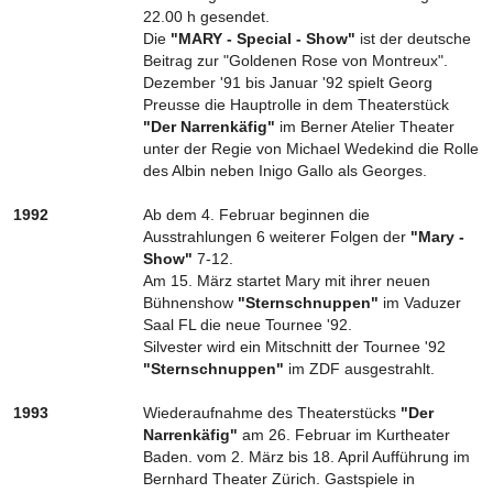
22.00 h gesendet.
Die
"MARY - Special - Show"
ist der deutsche
Beitrag zur "Goldenen Rose von Montreux".
Dezember '91 bis Januar '92 spielt Georg
Preusse die Hauptrolle in dem Theaterstück
"Der Narrenkäfig"
im Berner Atelier Theater
unter der Regie von Michael Wedekind die Rolle
des Albin neben Inigo Gallo als Georges.
1992
Ab dem 4. Februar beginnen die
Ausstrahlungen 6 weiterer Folgen der
"Mary -
Show"
7-12.
Am 15. März startet Mary mit ihrer neuen
Bühnenshow
"Sternschnuppen"
im Vaduzer
Saal FL die neue Tournee '92.
Silvester wird ein Mitschnitt der Tournee '92
"Sternschnuppen"
im ZDF ausgestrahlt.
1993
Wiederaufnahme des Theaterstücks
"Der
Narrenkäfig"
am 26. Februar im Kurtheater
Baden. vom 2. März bis 18. April Aufführung im
Bernhard Theater Zürich. Gastspiele in