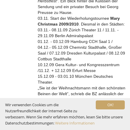
Herbstfest“
. Ein Blick hinter die Kulissen der
Sendung und ein privater Besuch bei Georg
Preusse zu Hause.
03.11. Start der Wiederholungstournee
Mary
Christmas 2009/2010
. Diesmal in den Städten:
03.11.- 08.11.09 Zürich Theater 11 / 11.11. -
29.11.09 Berlin Admiralspalast
01.12. - 03.12.09 Hamburg CCH Saal 1 /
04.12.- 05.12.09 Chemnitz Stadthalle, Großer
Saal / 07.12.09 Dresden Kulturpalast / 08.12.09
Cottbus Stadthalle
10.12.09 Gera Kultur- und Kongresszentrum
/11.12. + 12.12.09 Erfurt Messe
15.12.09 - 03.01.10 München Deutsches
Theater.
„Sie ist der Weihnachtsmann mit den schönsten
Beinen der Welt“, schrieb die BZ anlässlich der
Premiere von MARY Christmas im November
Wir verwenden Cookies um die
OK!
2007. Es folgten acht Wochen lang
Nutzerfreundlichkeit der Internet-Seite zu
ausverkaufte Vorstellungen im Berliner
verbessern. Wenn Sie mehr erfahren möchten, lesen Sie bitte unsere
Admiralspalast. Mit stehenden Ovationen und
Datenschutzbestimmungen:
Weitere Informationen
frenetischem Applaus dankte das begeisterte
Publikum allabendlich dem Künstler Georg