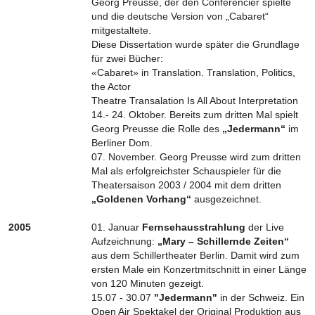
Georg Preusse, der den Conférencier spielte
und die deutsche Version von „Cabaret“
mitgestaltete.
Diese Dissertation wurde später die Grundlage
für zwei Bücher:
«Cabaret» in Translation. Translation, Politics,
the Actor
Theatre Transalation Is All About Interpretation
14.- 24. Oktober. Bereits zum dritten Mal spielt
Georg Preusse die Rolle des
„Jedermann“
im
Berliner Dom.
07. November. Georg Preusse wird zum dritten
Mal als erfolgreichster Schauspieler für die
Theatersaison 2003 / 2004 mit dem dritten
„Goldenen Vorhang“
ausgezeichnet.
2005
01. Januar
Fernsehausstrahlung
der Live
Aufzeichnung:
„Mary – Schillernde Zeiten“
aus dem Schillertheater Berlin. Damit wird zum
ersten Male ein Konzertmitschnitt in einer Länge
von 120 Minuten gezeigt.
15.07 - 30.07
"Jedermann"
in der Schweiz. Ein
Open Air Spektakel der Original Produktion aus