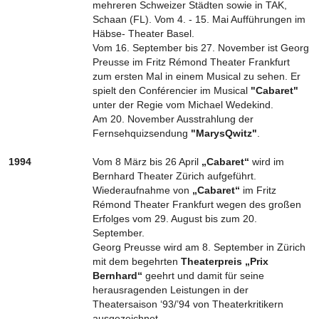
mehreren Schweizer Städten sowie in TAK,
Schaan (FL). Vom 4. - 15. Mai Aufführungen im
Häbse- Theater Basel.
Vom 16. September bis 27. November ist Georg
Preusse im Fritz Rémond Theater Frankfurt
zum ersten Mal in einem Musical zu sehen. Er
spielt den Conférencier im Musical
"Cabaret"
unter der Regie vom Michael Wedekind.
Am 20. November Ausstrahlung der
Fernsehquizsendung
"MarysQwitz"
.
1994
Vom 8 März bis 26 April
„Cabaret“
wird im
Bernhard Theater Zürich aufgeführt.
Wiederaufnahme von
„Cabaret“
im Fritz
Rémond Theater Frankfurt wegen des großen
Erfolges vom 29. August bis zum 20.
September.
Georg Preusse wird am 8. September in Zürich
mit dem begehrten
Theaterpreis „Prix
Bernhard“
geehrt und damit für seine
herausragenden Leistungen in der
Theatersaison ‘93/’94 von Theaterkritikern
ausgezeichnet.