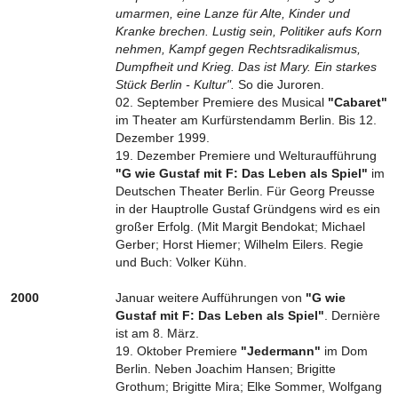
umarmen, eine Lanze für Alte, Kinder und
Kranke brechen. Lustig sein, Politiker aufs Korn
nehmen, Kampf gegen Rechtsradikalismus,
Dumpfheit und Krieg. Das ist Mary. Ein starkes
Stück Berlin - Kultur".
So die Juroren.
02. September Premiere des Musical
"Cabaret"
im Theater am Kurfürstendamm Berlin. Bis 12.
Dezember 1999.
19. Dezember Premiere und Welturaufführung
"G wie Gustaf mit F: Das Leben als Spiel"
im
Deutschen Theater Berlin. Für Georg Preusse
in der Hauptrolle Gustaf Gründgens wird es ein
großer Erfolg. (Mit Margit Bendokat; Michael
Gerber; Horst Hiemer; Wilhelm Eilers. Regie
und Buch: Volker Kühn.
2000
Januar weitere Aufführungen von
"G wie
Gustaf mit F: Das Leben als Spiel"
. Dernière
ist am 8. März.
19. Oktober Premiere
"Jedermann"
im Dom
Berlin. Neben Joachim Hansen; Brigitte
Grothum; Brigitte Mira; Elke Sommer, Wolfgang