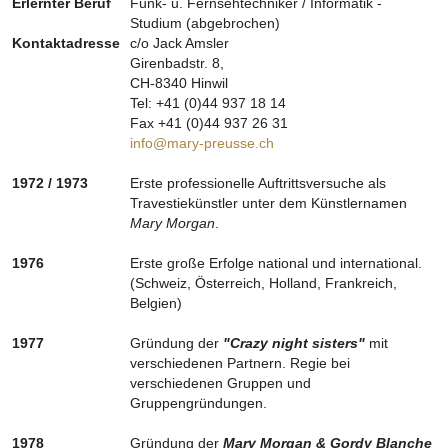
Erlernter Beruf
Funk- u. Fernsehtechniker / Informatik -
Studium (abgebrochen)
Kontaktadresse
c/o Jack Amsler
Girenbadstr. 8,
CH-8340 Hinwil
Tel: +41 (0)44 937 18 14
Fax +41 (0)44 937 26 31
info@mary-preusse.ch
1972 / 1973
Erste professionelle Auftrittsversuche als
Travestiekünstler unter dem Künstlernamen
Mary Morgan
.
1976
Erste große Erfolge national und international.
(Schweiz, Österreich, Holland, Frankreich,
Belgien)
1977
Gründung der
"Crazy night sisters"
mit
verschiedenen Partnern. Regie bei
verschiedenen Gruppen und
Gruppengründungen.
1978
Gründung der
Mary Morgan & Gordy Blanche