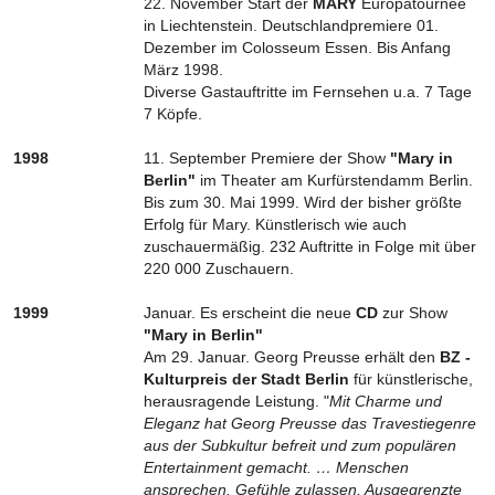
22. November Start der
MARY
Europatournee
in Liechtenstein. Deutschlandpremiere 01.
Dezember im Colosseum Essen. Bis Anfang
März 1998.
Diverse Gastauftritte im Fernsehen u.a. 7 Tage
7 Köpfe.
1998
11. September Premiere der Show
"Mary in
Berlin"
im Theater am Kurfürstendamm Berlin.
Bis zum 30. Mai 1999. Wird der bisher größte
Erfolg für Mary. Künstlerisch wie auch
zuschauermäßig. 232 Auftritte in Folge mit über
220 000 Zuschauern.
1999
Januar. Es erscheint die neue
CD
zur Show
"Mary in Berlin"
Am 29. Januar. Georg Preusse erhält den
BZ -
Kulturpreis der Stadt Berlin
für künstlerische,
herausragende Leistung. "
Mit Charme und
Eleganz hat Georg Preusse das Travestiegenre
aus der Subkultur befreit und zum populären
Entertainment gemacht. … Menschen
ansprechen, Gefühle zulassen, Ausgegrenzte