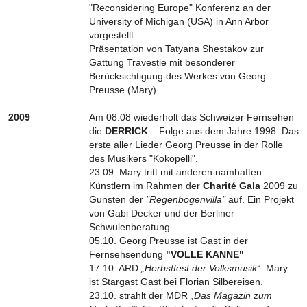
"Reconsidering Europe" Konferenz an der
University of Michigan (USA) in Ann Arbor
vorgestellt.
Präsentation von Tatyana Shestakov zur
Gattung Travestie mit besonderer
Berücksichtigung des Werkes von Georg
Preusse (Mary).
2009
Am 08.08 wiederholt das Schweizer Fernsehen
die
DERRICK
– Folge aus dem Jahre 1998: Das
erste aller Lieder Georg Preusse in der Rolle
des Musikers "Kokopelli".
23.09. Mary tritt mit anderen namhaften
Künstlern im Rahmen der
Charité Gala
2009 zu
Gunsten der
"Regenbogenvilla"
auf. Ein Projekt
von Gabi Decker und der Berliner
Schwulenberatung.
05.10. Georg Preusse ist Gast in der
Fernsehsendung
"VOLLE KANNE"
17.10. ARD
„Herbstfest der Volksmusik“
. Mary
ist Stargast Gast bei Florian Silbereisen.
23.10. strahlt der MDR
„Das Magazin zum