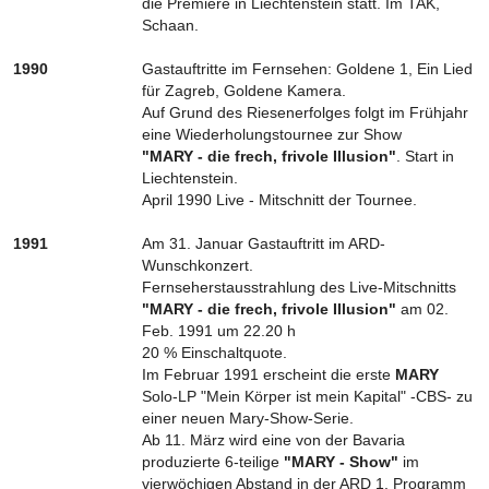
die Premiere in Liechtenstein statt. Im TAK,
Schaan.
1990
Gastauftritte im Fernsehen: Goldene 1, Ein Lied
für Zagreb, Goldene Kamera.
Auf Grund des Riesenerfolges folgt im Frühjahr
eine Wiederholungstournee zur Show
"MARY - die frech, frivole Illusion"
. Start in
Liechtenstein.
April 1990 Live - Mitschnitt der Tournee.
1991
Am 31. Januar Gastauftritt im ARD-
Wunschkonzert.
Fernseherstausstrahlung des Live-Mitschnitts
"MARY - die frech, frivole Illusion"
am 02.
Feb. 1991 um 22.20 h
20 % Einschaltquote.
Im Februar 1991 erscheint die erste
MARY
Solo-LP "Mein Körper ist mein Kapital" -CBS- zu
einer neuen Mary-Show-Serie.
Ab 11. März wird eine von der Bavaria
produzierte 6-teilige
"MARY - Show"
im
vierwöchigen Abstand in der ARD 1. Programm