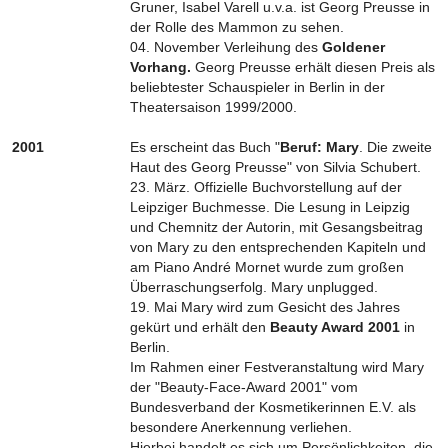
Gruner, Isabel Varell u.v.a. ist Georg Preusse in
der Rolle des Mammon zu sehen.
04. November Verleihung des
Goldener
Vorhang.
Georg Preusse erhält diesen Preis als
beliebtester Schauspieler in Berlin in der
Theatersaison 1999/2000.
2001
Es erscheint das Buch "
Beruf: Mary
. Die zweite
Haut des Georg Preusse" von Silvia Schubert.
23. März. Offizielle Buchvorstellung auf der
Leipziger Buchmesse. Die Lesung in Leipzig
und Chemnitz der Autorin, mit Gesangsbeitrag
von Mary zu den entsprechenden Kapiteln und
am Piano André Mornet wurde zum großen
Überraschungserfolg. Mary unplugged.
19. Mai Mary wird zum Gesicht des Jahres
gekürt und erhält den
Beauty Award 2001
in
Berlin.
Im Rahmen einer Festveranstaltung wird Mary
der "Beauty-Face-Award 2001" vom
Bundesverband der Kosmetikerinnen E.V. als
besondere Anerkennung verliehen.
Hierbei handelt es sich um Persönlichkeiten, die